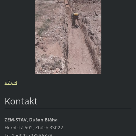
« Zpět
Kontakt
ZEM-STAV, Dušan Bláha
Hornická 502, Zbůch 33022
Tel 1:+420 728536373