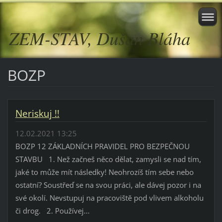
ZEM-STAV, Dušan Bláha
BOZP
Neriskuj !!
12.02.2021 13:25
BOZP 12 ZÁKLADNÍCH PRAVIDEL PRO BEZPEČNOU
STAVBU 1. Než začneš něco dělat, zamysli se nad tím,
jaké to může mít následky! Neohrozíš tím sebe nebo
ostatní? Soustřeď se na svou práci, ale dávej pozor i na
své okolí. Nevstupuj na pracoviště pod vlivem alkoholu
či drog. 2. Používej...