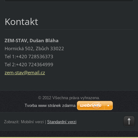
Kontakt
ZEM-STAV, Dušan Bláha
Hornická 502, Zbůch 33022
Tel 1:+420 728536373
Tel 2:+420 724364999
zem-stav
@email.c
z
© 2012 Všechna práva vyhrazena.
Tvorba www stránek zdarma
Zobrazit:
Mobilní verzi
|
Standardní verzi