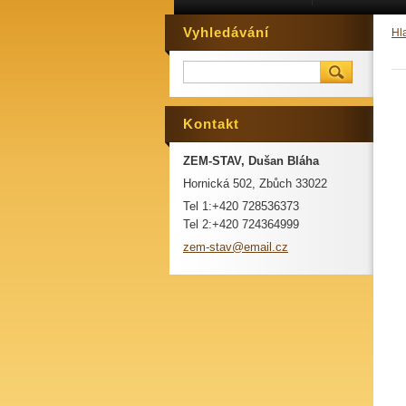
Vyhledávání
Hl
Kontakt
ZEM-STAV, Dušan Bláha
Hornická 502, Zbůch 33022
Tel 1:+420 728536373
Tel 2:+420 724364999
zem-stav
@email.c
z