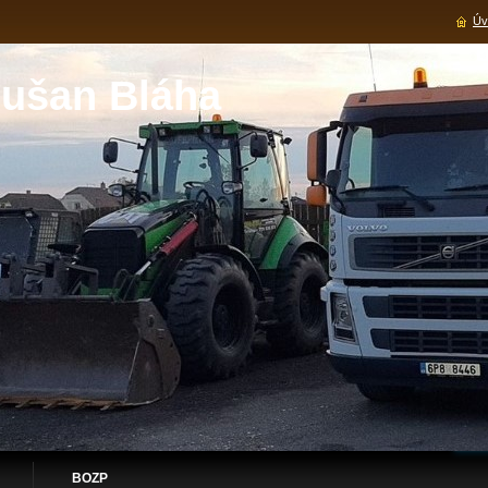
Úv
ušan Bláha
BOZP