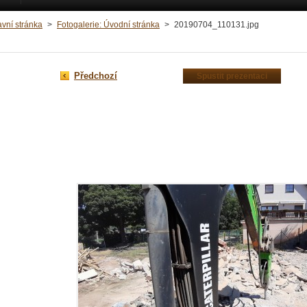
avní stránka
>
Fotogalerie: Úvodní stránka
>
20190704_110131.jpg
Předchozí
Spustit prezentaci