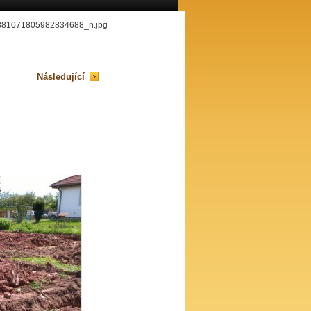
81071805982834688_n.jpg
Následující