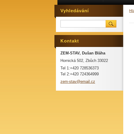
Vyhledávání
Hl
Kontakt
ZEM-STAV, Dušan Bláha
Hornická 502, Zbůch 33022
Tel 1:+420 728536373
Tel 2:+420 724364999
zem-stav
@email.c
z