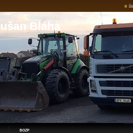
Úv
ušan Bláha
BOZP