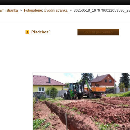
avní stránka
>
Fotogalerie: Úvodní stránka
>
36250518_1979796022053580_28
Předchozí
Spustit prezentaci