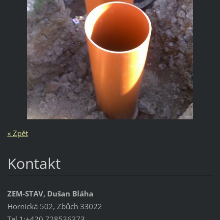
« Zpět
Kontakt
ZEM-STAV, Dušan Bláha
Hornická 502, Zbůch 33022
Tel 1:+420 728536373