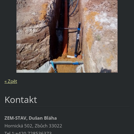
« Zpět
Kontakt
ZEM-STAV, Dušan Bláha
Hornická 502, Zbůch 33022
Tel 1:+420 728536373