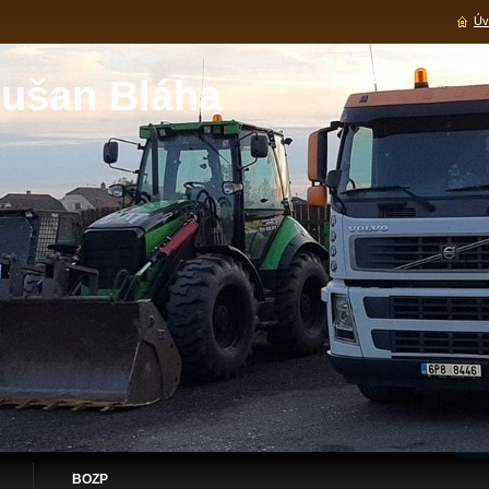
Úv
ušan Bláha
BOZP