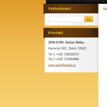
Vyhledávání
Hl
Kontakt
ZEM-STAV, Dušan Bláha
Hornická 502, Zbůch 33022
Tel 1:+420 728536373
Tel 2:+420 724364999
zem-stav
@email.c
z