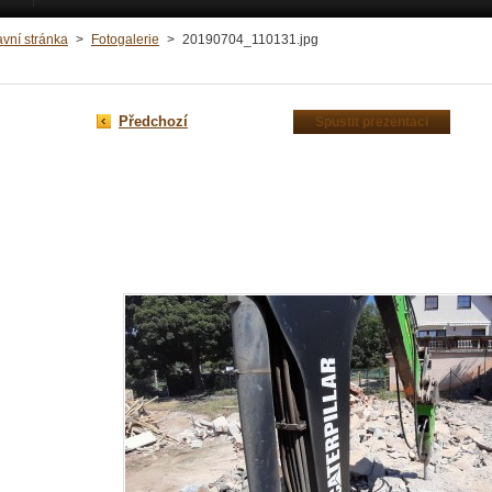
avní stránka
>
Fotogalerie
>
20190704_110131.jpg
Předchozí
Spustit prezentaci