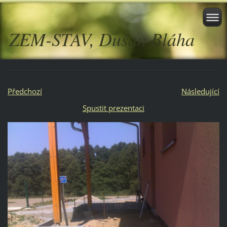
ZEM-STAV, Dušan Bláha
Předchozí
Následující
Spustit prezentaci