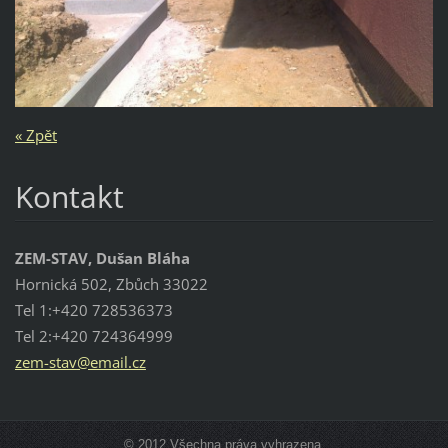
« Zpět
Kontakt
ZEM-STAV, Dušan Bláha
Hornická 502, Zbůch 33022
Tel 1:+420 728536373
Tel 2:+420 724364999
zem-stav
@email.c
z
© 2012 Všechna práva vyhrazena.