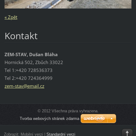
« Zpět
Kontakt
ZEM-STAV, Dušan Bláha
Hornická 502, Zbůch 33022
Tel 1:+420 728536373
Tel 2:+420 724364999
zem-stav
@email.c
z
© 2012 Všechna práva vyhrazena.
Tvorba webových stránek zdarma
Zobrazit:
Mobilní verzi
|
Standardní verzi