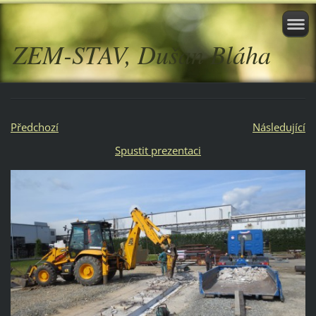
ZEM-STAV, Dušan Bláha
Předchozí
Následující
Spustit prezentaci