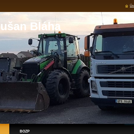
Úv
ušan Bláha
BOZP