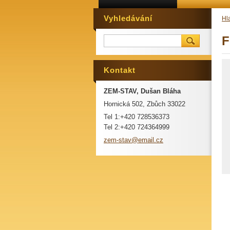
Vyhledávání
Hl
F
Kontakt
ZEM-STAV, Dušan Bláha
Hornická 502, Zbůch 33022
Tel 1:+420 728536373
Tel 2:+420 724364999
zem-stav
@email.c
z