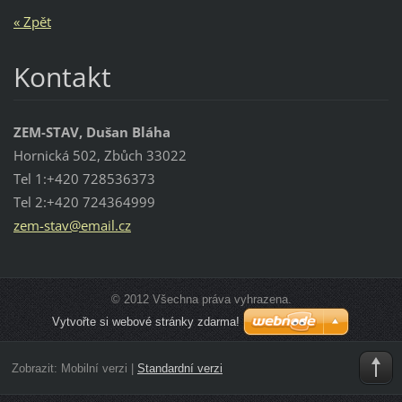
« Zpět
Kontakt
ZEM-STAV, Dušan Bláha
Hornická 502, Zbůch 33022
Tel 1:+420 728536373
Tel 2:+420 724364999
zem-stav
@email.c
z
© 2012 Všechna práva vyhrazena.
Vytvořte si webové stránky zdarma!
Zobrazit:
Mobilní verzi
|
Standardní verzi