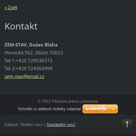
« Zpět
Kontakt
ZEM-STAV, Dušan Bláha
Hornická 502, Zbůch 33022
Tel 1:+420 728536373
Tel 2:+420 724364999
zem-stav
@email.c
z
© 2012 Všechna práva vyhrazena.
Vytvořte si webové stránky zdarma!
Zobrazit:
Mobilní verzi
|
Standardní verzi